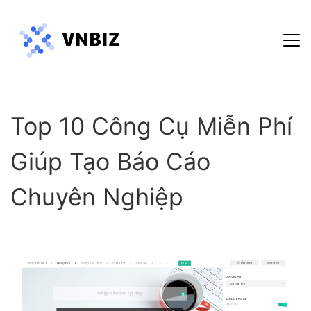
Hướng dẫn sử dụng
Top 10 Công Cụ Miễn Phí
Blog
Chính sách bảo mật
Giúp Tạo Báo Cáo
Điều khoản dịch vụ
Chuyên Nghiệp