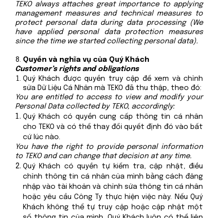
TEKO always attaches great importance to applying
management measures and technical measures to
protect personal data during data processing (We
have applied personal data protection measures
since the time we started collecting personal data).
Quyền và nghĩa vụ của Quý Khách
Customer’s rights and obligations
Quý Khách được quyền truy cập để xem và chỉnh
sửa Dữ Liệu Cá Nhân mà TEKO đã thu thập, theo đó:
You are entitled to access to view and modify your
Personal Data collected by TEKO, accordingly:
Quý Khách có quyền cung cấp thông tin cá nhân
cho TEKO và có thể thay đổi quyết định đó vào bất
cứ lúc nào.
You have the right to provide personal information
to TEKO and can change that decision at any time.
Quý Khách có quyền tự kiểm tra, cập nhật, điều
chỉnh thông tin cá nhân của mình bằng cách đăng
nhập vào tài khoản và chỉnh sửa thông tin cá nhân
hoặc yêu cầu Công Ty thực hiện việc này. Nếu Quý
Khách không thể tự truy cập hoặc cập nhật một
số thông tin của mình, Quý Khách luôn có thể liên