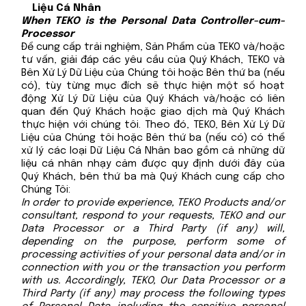
Liệu Cá Nhân
When TEKO is the Personal Data Controller-cum-
Processor
Để cung cấp trải nghiệm, Sản Phẩm của TEKO và/hoặc
tư vấn, giải đáp các yêu cầu của Quý Khách, TEKO và
Bên Xử Lý Dữ Liệu của Chúng tôi hoặc Bên thứ ba (nếu
có), tùy từng mục đích sẽ thực hiện một số hoạt
động Xử Lý Dữ Liệu của Quý Khách và/hoặc có liên
quan đến Quý Khách hoặc giao dịch mà Quý Khách
thực hiện với chúng tôi. Theo đó, TEKO, Bên Xử Lý Dữ
Liệu của Chúng tôi hoặc Bên thứ ba (nếu có) có thể
xử lý các loại Dữ Liệu Cá Nhân bao gồm cả những dữ
liệu cá nhân nhạy cảm được quy định dưới đây của
Quý Khách, bên thứ ba mà Quý Khách cung cấp cho
Chúng Tôi:
In order to provide experience, TEKO Products and/or
consultant, respond to your requests, TEKO and our
Data Processor or a Third Party (if any) will,
depending on the purpose, perform some of
processing activities of your personal data and/or in
connection with you or the transaction you perform
with us. Accordingly, TEKO, Our Data Processor or a
Third Party (if any) may process the following types