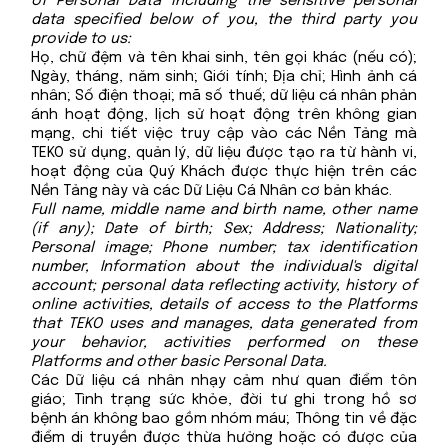
of Personal Data including the sensitive personal
data specified below of you, the third party you
provide to us:
Họ, chữ đệm và tên khai sinh, tên gọi khác (nếu có);
Ngày, tháng, năm sinh; Giới tính; Địa chỉ; Hình ảnh cá
nhân; Số điện thoại; mã số thuế; dữ liệu cá nhân phản
ánh hoạt động, lịch sử hoạt động trên không gian
mạng, chi tiết việc truy cập vào các Nền Tảng mà
TEKO sử dụng, quản lý, dữ liệu được tạo ra từ hành vi,
hoạt động của Quý Khách được thực hiện trên các
Nền Tảng này và các Dữ Liệu Cá Nhân cơ bản khác.
Full name, middle name and birth name, other name
(if any); Date of birth; Sex; Address; Nationality;
Personal image; Phone number; tax identification
number, Information about the individual's digital
account; personal data reflecting activity, history of
online activities, details of access to the Platforms
that TEKO uses and manages, data generated from
your behavior, activities performed on these
Platforms and other basic Personal Data.
Các Dữ liệu cá nhân nhạy cảm như quan điểm tôn
giáo; Tình trạng sức khỏe, đời tư ghi trong hồ sơ
bệnh án không bao gồm nhóm máu; Thông tin về đặc
điểm di truyền được thừa hưởng hoặc có được của