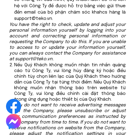
hệ với Công Ty để được hỗ trợ bằng việc gửi thue
đến email của bộ phận chăm sóc khahcs hàng là
support@teko.vn
.
You have the right to check, update and adjust your
personal information yourself by logging into your
account and correcting personal information or
requesting the Company to do this. If you are unable
to access to or update your information yourself,
you can always contact the Company for assistance
at
support@teko.vn
.
Nếu Quý Khách không muốn nhận tin nhắn quảng
cáo từ Công Ty, vui lòng hủy đăng ký hoặc điều
chỉnh tùy chọn liên lạc của Quý Khách theo hướng
dẫn của Công Ty tại từng thời điểm. Nếu Quý Khách
không muốn nhận thông báo trên website từ
Công Ty, vui lòng điều chỉnh cài đặt thông báo
trong ứng dụng hoặc thiết bị của Quý Khách.
If you do not want to receive advertising messages
from the Company, please unsubscribe or adjust
your communication preferences as instructed by
the Company from time to time. If you do not want to
receive notifications on website from the Company,
please adjust the notification settings in your