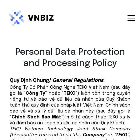
Hướng dẫn sử dụng
Personal Data Protection
Blog
and Processing Policy
Chính sách bảo mật
Điều khoản dịch vụ
Quy Định Chung/
General Regulations
Công Ty Cổ Phần Công Nghệ TEKO Việt Nam (sau đây
gọi là “
Công Ty
” hoặc “
TEKO
”) luôn tôn trọng quyền
riêng tư và bảo vệ dữ liệu cá nhân của Quý Khách
tuân thủ quy định của pháp luật Việt Nam. Chính sách
bảo vệ và xử lý dữ liệu cá nhân này (sau đây gọi là
“
Chính Sách Bảo Mật
”) mô tả cách thức TEKO xử lý
và đảm bảo an toàn dữ liệu cá nhân của Quý Khách.
TEKO Vietnam Technology Joint Stock Company
(hereinafter referred to as “the
Company
” or “
TEKO
”)