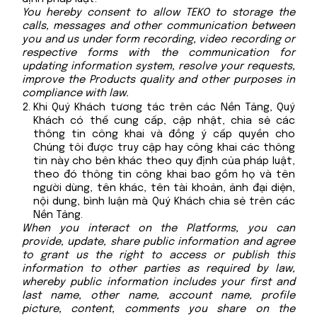
You hereby consent to allow TEKO to storage the
calls, messages and other communication between
you and us under form recording, video recording or
respective forms with the communication for
updating information system, resolve your requests,
improve the Products quality and other purposes in
compliance with law.
Khi Quý Khách tương tác trên các Nền Tảng, Quý
Khách có thể cung cấp, cập nhật, chia sẻ các
thông tin công khai và đồng ý cấp quyền cho
Chúng tôi được truy cập hay công khai các thông
tin này cho bên khác theo quy định của pháp luật,
theo đó thông tin công khai bao gồm họ và tên
người dùng, tên khác, tên tài khoản, ảnh đại diện,
nội dung, bình luận mà Quý Khách chia sẻ trên các
Nền Tảng.
When you interact on the Platforms, you can
provide, update, share public information and agree
to grant us the right to access or publish this
information to other parties as required by law,
whereby public information includes your first and
last name, other name, account name, profile
picture, content, comments you share on the