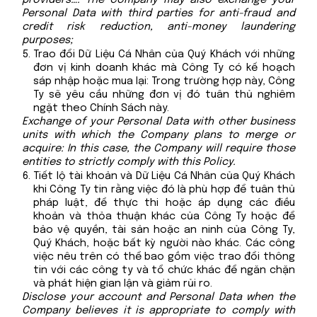
Personal Data with third parties for anti-fraud and
credit risk reduction, anti-money laundering
purposes;
Trao đổi Dữ Liệu Cá Nhân của Quý Khách với những
đơn vị kinh doanh khác mà Công Ty có kế hoạch
sáp nhập hoặc mua lại: Trong trường hợp này, Công
Ty sẽ yêu cầu những đơn vị đó tuân thủ nghiêm
ngặt theo Chính Sách này.
Exchange of your Personal Data with other business
units with which the Company plans to merge or
acquire: In this case, the Company will require those
entities to strictly comply with this Policy.
Tiết lộ tài khoản và Dữ Liệu Cá Nhân của Quý Khách
khi Công Ty tin rằng việc đó là phù hợp để tuân thủ
pháp luật, để thực thi hoặc áp dụng các điều
khoản và thỏa thuận khác của Công Ty hoặc để
bảo vệ quyền, tài sản hoặc an ninh của Công Ty,
Quý Khách, hoặc bất kỳ người nào khác. Các công
việc nêu trên có thể bao gồm việc trao đổi thông
tin với các công ty và tổ chức khác để ngăn chặn
và phát hiện gian lận và giảm rủi ro.
Disclose your account and Personal Data when the
Company believes it is appropriate to comply with