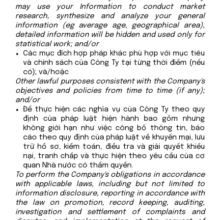
may use your Information to conduct market
research, synthesize and analyze your general
information (eg average age, geographical area),
detailed information will be hidden and used only for
statistical work; and/or
Các mục đích hợp pháp khác phù hợp với mục tiêu
và chính sách của Công Ty tại từng thời điểm (nếu
có); và/hoặc
Other lawful purposes consistent with the Company's
objectives and policies from time to time (if any);
and/or
Để thực hiện các nghĩa vụ của Công Ty theo quy
định của pháp luật hiện hành bao gồm nhưng
không giới hạn như việc công bố thông tin, báo
cáo theo quy định của pháp luật về khuyến mại, lưu
trữ hồ sơ, kiểm toán, điều tra và giải quyết khiếu
nại, tranh chấp và thực hiện theo yêu cầu của cơ
quan Nhà nước có thẩm quyền.
To perform the Company's obligations in accordance
with applicable laws, including but not limited to
information disclosure, reporting in accordance with
the law on promotion, record keeping, auditing,
investigation and settlement of complaints and