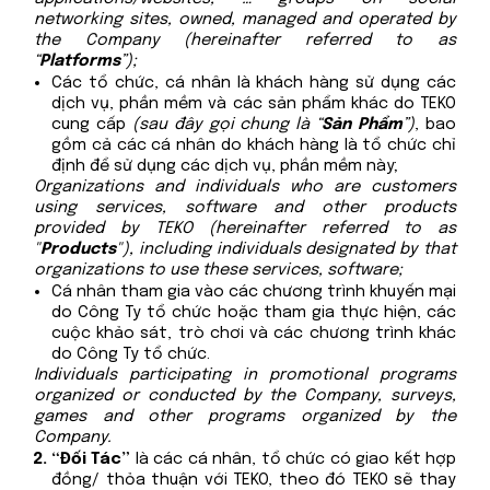
networking sites, owned, managed and operated by
the Company (hereinafter referred to as
“
Platforms
”);
Các tổ chức, cá nhân là khách hàng sử dụng các
dịch vụ, phần mềm và các sản phẩm khác do TEKO
cung cấp
(sau đây gọi chung là “
Sản Phẩm
”)
, bao
gồm cả các cá nhân do khách hàng là tổ chức chỉ
định để sử dụng các dịch vụ, phần mềm này;
Organizations and individuals who are customers
using services, software and other products
provided by TEKO (hereinafter referred to as
"
Products
"), including individuals designated by that
organizations to use these services, software;
Cá nhân tham gia vào các chương trình khuyến mại
do Công Ty tổ chức hoặc tham gia thực hiện, các
cuộc khảo sát, trò chơi và các chương trình khác
do Công Ty tổ chức.
Individuals participating in promotional programs
organized or conducted by the Company, surveys,
games and other programs organized by the
Company.
“Đối Tác”
là các cá nhân, tổ chức có giao kết hợp
đồng/ thỏa thuận với TEKO, theo đó TEKO sẽ thay