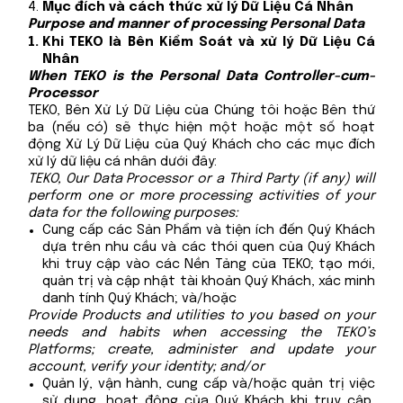
Mục đích và cách thức xử lý Dữ Liệu Cá Nhân
Purpose and manner of processing Personal Data
Khi TEKO là Bên Kiểm Soát và xử lý Dữ Liệu Cá
Nhân
When TEKO is the Personal Data Controller-cum-
Processor
TEKO, Bên Xử Lý Dữ Liệu của Chúng tôi hoặc Bên thứ
ba (nếu có) sẽ thực hiện một hoặc một số hoạt
động Xử Lý Dữ Liệu của Quý Khách cho các mục đích
xử lý dữ liệu cá nhân dưới đây:
TEKO, Our Data Processor or a Third Party (if any) will
perform one or more processing activities of your
data for the following purposes:
Cung cấp các Sản Phẩm và tiện ích đến Quý Khách
dựa trên nhu cầu và các thói quen của Quý Khách
khi truy cập vào các Nền Tảng của TEKO; tạo mới,
quản trị và cập nhật tài khoản Quý Khách, xác minh
danh tính Quý Khách; và/hoặc
Provide Products and utilities to you based on your
needs and habits when accessing the TEKO’s
Platforms; create, administer and update your
account, verify your identity; and/or
Quản lý, vận hành, cung cấp và/hoặc quản trị việc
sử dụng, hoạt động của Quý Khách khi truy cập,