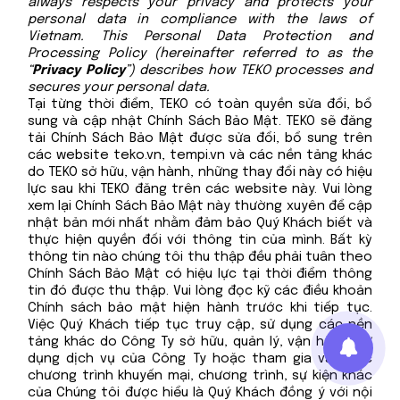
always respects your privacy and protects your
personal data in compliance with the laws of
Vietnam. This Personal Data Protection and
Processing Policy (hereinafter referred to as the
“
Privacy Policy
”) describes how TEKO processes and
secures your personal data.
Tại từng thời điểm, TEKO có toàn quyền sửa đổi, bổ
sung và cập nhật Chính Sách Bảo Mật. TEKO sẽ đăng
tải Chính Sách Bảo Mật được sửa đổi, bổ sung trên
các website
teko.vn
,
tempi.vn
và các nền tảng khác
do TEKO sở hữu, vận hành, những thay đổi này có hiệu
lực sau khi TEKO đăng trên các website này. Vui lòng
xem lại Chính Sách Bảo Mật này thường xuyên để cập
nhật bản mới nhất nhằm đảm bảo Quý Khách biết và
thực hiện quyền đối với thông tin của mình. Bất kỳ
thông tin nào chúng tôi thu thập đều phải tuân theo
Chính Sách Bảo Mật có hiệu lực tại thời điểm thông
tin đó được thu thập. Vui lòng đọc kỹ các điều khoản
Chính sách bảo mật hiện hành trước khi tiếp tục.
Việc Quý Khách tiếp tục truy cập, sử dụng các nền
tảng khác do Công Ty sở hữu, quản lý, vận hành, sử
dụng dịch vụ của Công Ty hoặc tham gia vào các
chương trình khuyến mại, chương trình, sự kiện khác
của Chúng tôi được hiểu là Quý Khách đồng ý với nội