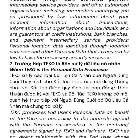
intermediary service providers, and other authorized
organizations, including: information identifying you
as prescribed by law, information about your
account, information about transactions,
information about organizations and individuals who
are guarantors at credit institutions, bank branches,
and payment intermediary service providers;
Personal location data identified through location
services; and other Personal Data that is required by
law to have the necessary security measures.
Trường Hợp TEKO là Bên xử lý dữ liệu cá nhân
When TEKO is the Personal Data Processor
TEKO xử lý các loại Dữ Liệu Cá Nhân của Người Dùng
Cuối thay mặt cho Đối Tác theo các nội dung thống
nhất với Đối Tác được quy định tại hợp đồng/ thỏa
thuận được ký với TEKO và Đối Tác. TEKO không có mối
quan hệ trực tiếp với Người Dùng Cuối có Dữ Liệu Cá
Nhân mà chúng tôi xử lý.
TEKO processes End User’s Personal Data on behalf
of the Partners according to the contents agreed
with the Partners as specified in the contract/
agreements signed by TEKO and Partners. TEKO has
no direct relationship with the End User whose