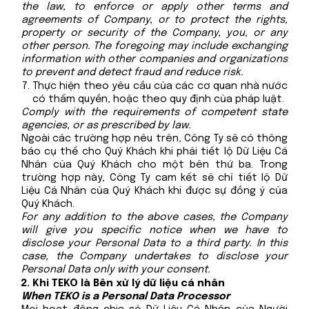
the law, to enforce or apply other terms and
agreements of Company, or to protect the rights,
property or security of the Company, you, or any
other person. The foregoing may include exchanging
information with other companies and organizations
to prevent and detect fraud and reduce risk.
Thực hiện theo yêu cầu của các cơ quan nhà nước
có thẩm quyền, hoặc theo quy định của pháp luật.
Comply with the requirements of competent state
agencies, or as prescribed by law.
Ngoài các trường hợp nêu trên, Công Ty sẽ có thông
báo cụ thể cho Quý Khách khi phải tiết lộ Dữ Liệu Cá
Nhân của Quý Khách cho một bên thứ ba. Trong
trường hợp này, Công Ty cam kết sẽ chỉ tiết lộ Dữ
Liệu Cá Nhân của Quý Khách khi được sự đồng ý của
Quý Khách.
For any addition to the above cases, the Company
will give you specific notice when we have to
disclose your Personal Data to a third party. In this
case, the Company undertakes to disclose your
Personal Data only with your consent.
Khi TEKO là Bên xử lý dữ liệu cá nhân
When TEKO is a Personal Data Processor