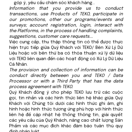
góp ý, yêu cầu chăm sóc khách hàng…
Information that you provide us to conduct
transactions, use Products of TEKO, participate in
our promotions, other our programs/events and
surveys; account registration, login, interact with
the Platforms, in the process of handling complaints,
suggestions, customer care requests...
Việc cung cấp, thu thập thông tin có thể được thực
hiện trực tiếp giữa Quý Khách với TEKO/ Bên Xử Lý Dữ
Liệu hoặc với bên thứ ba có thỏa thuận xử lý dữ liệu
với TEKO liên quan đến các hoạt động có Xử Lý Dữ Liệu
Cá Nhân.
The provision and collection of information can be
conduct directly between you and TEKO / Data
Processor or with a Third Party that has the data
process agreement with TEKO.
Quý Khách đồng ý cho phép TEKO lưu trữ các cuộc
gọi, tin nhắn và các hình thức liên hệ khác giữa Quý
Khách với Chúng tôi dưới các hình thức ghi âm, ghi
hình hoặc hình thức tương ứng phù hợp với hình thức
liên hệ để cập nhật hệ thống thông tin, giải quyết
các yêu cầu của Quý Khách, nâng cao chất lượng Sản
Phẩm và các mục đích khác đảm bảo tuân thủ quy
định pháp luật.