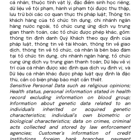
cá nhân; thuộc tính vật lý, đặc điểm sinh học riêng;
dữ liệu về tội phạm, hành vi phạm tội được thu thập,
lưu trữ bởi các cơ quan thực thi pháp luật; Thông tin
khách hàng của tổ chức tín dụng, chi nhánh ngân
hàng nước ngoài, tổ chức cung ứng dịch vụ trung
gian thanh toán, các tổ chức được phép khác, gồm:
thông tin định danh Quý Khách theo quy định của
pháp luật, thông tin về tài khoản, thông tin về giao
dịch, thông tin về tổ chức, cá nhân là bên bảo đảm
tại tổ chức tín dụng, chi nhánh ngân hàng, tổ chức
cung ứng dịch vụ trung gian thanh toán; Dữ liệu về vị
trí của cá nhân được xác định qua dịch vụ định vị; và
Dữ liệu cá nhân khác được pháp luật quy định là đặc
thù, cần có biện pháp bảo mật cần thiết.
Sensitive Personal Data such as religious opinions;
Health status, personal information stated in health
record excluding information on blood group;
Information about genetic data related to an
individual's inherited or acquired genetic
characteristics; individual’s own biometric or
biological characteristics; data on crimes, criminal
acts collected and stored by law enforcement
agencies; Customer’s information of credit
institutions, foreign bank branches, payment