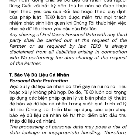
Mọi hoạt động chia sẻ Dữ Liệu Cá Nhân của Người
Dùng Cuối với bất kỳ bên thứ ba nào sẽ được thực
hiện theo yêu cầu của Đối Tác hoặc theo quy định
của pháp luật. TEKO luôn được miễn trừ mọi trách
nhiệm phát sinh liên quan khi Chúng Tôi thực hiện việc
chia sẻ dữ liệu theo yêu cầu của Đối Tác.
Any sharing of End User's Personal Data with any third
party shall be carried out at the request of the
Partner or as required by law. TEKO is always
disclaimed from all liabilities arising in connection
with We performing the data sharing at the request
of the Partner.
Bảo Vệ Dữ Liệu Cá Nhân
Personal Data Protection
Việc xử lý dữ liệu cá nhân có thể gây ra rủi ro rò liệu
hoặc xử lý không phù hợp. Do đó, TEKO luôn coi trọng
áp dụng các biện pháp quản lý và biện pháp kỹ thuật
để bảo vệ dữ liệu cá nhân trong suốt quá trình xử lý
dữ liệu (Chúng tôi triển khai áp dụng các biện pháp
bảo vệ dữ liệu cá nhân kể từ thời điểm bắt đầu thu
thập dữ liệu cá nhân).
The processing of personal data may pose a risk of
data leakage or inappropriate handling. Therefore,