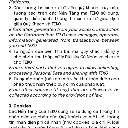
Platforms.
Các thông tin sinh ra từ việc quý khách truy cập,
tương tác trên các Nền Tảng mà TEKO sử dụng,
quản lý, điều hành, thông tin sinh ra từ giao dịch
giữa Quý Khách và TEKO.
Information generated from your access, interaction
on the Platforms that TEKO uses, manages, operates,
information generated from transactions between
you and TEKO.
Từ nguồn của bên thứ ba, mà Quý Khách đồng ý
cho phép thu thập, xử lý Dữ Liệu Cá Nhân và chia sẻ
cho TEKO.
From a third party that you agree to allow collecting,
processing Personal Data and sharing with TEKO.
Từ nguồn khác (nếu có) mà việc thu thập được cho
phép thực hiện theo quy định của pháp luật.
From other sources (if any) that are allowed to be
collected according to the provisions of law.
Cookies
Các Nền Tảng của TEKO cũng sẽ sử dụng cả thông tin
nhận diện cá nhân của Quý Khách và một số thông
tin nhận diện phi cá nhân (như cookies, địa chỉ IP, loại
trình duyệt, ngày tổng số, v.v.) để gia tăng khả năng