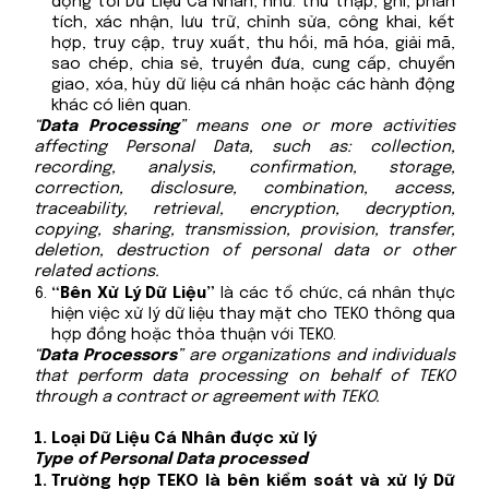
động tới Dữ Liệu Cá Nhân, như: thu thập, ghi, phân
tích, xác nhận, lưu trữ, chỉnh sửa, công khai, kết
hợp, truy cập, truy xuất, thu hồi, mã hóa, giải mã,
sao chép, chia sẻ, truyền đưa, cung cấp, chuyển
giao, xóa, hủy dữ liệu cá nhân hoặc các hành động
khác có liên quan.
“
Data Processing
” means one or more activities
affecting Personal Data, such as: collection,
recording, analysis, confirmation, storage,
correction, disclosure, combination, access,
traceability, retrieval, encryption, decryption,
copying, sharing, transmission, provision, transfer,
deletion, destruction of personal data or other
related actions.
“Bên Xử Lý Dữ Liệu”
là các tổ chức, cá nhân thực
hiện việc xử lý dữ liệu thay mặt cho TEKO thông qua
hợp đồng hoặc thỏa thuận với TEKO.
“
Data Processors
” are organizations and individuals
that perform data processing on behalf of TEKO
through a contract or agreement with TEKO.
Loại Dữ Liệu Cá Nhân được xử lý
Type of Personal Data processed
Trường hợp TEKO là bên kiểm soát và xử lý Dữ