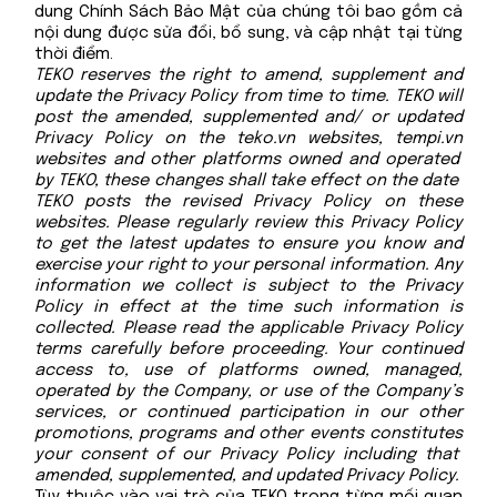
dung Chính Sách Bảo Mật của chúng tôi bao gồm cả
nội dung được sửa đổi, bổ sung, và cập nhật tại từng
thời điểm.
TEKO reserves the right to amend, supplement and
update the Privacy Policy from time to time. TEKO will
post the amended, supplemented and/ or updated
Privacy Policy on the
teko.vn
websites,
tempi.vn
websites and other platforms owned and operated
by TEKO, these changes shall take effect on the date
TEKO posts the revised Privacy Policy on these
websites. Please regularly review this Privacy Policy
to get the latest updates to ensure you know and
exercise your right to your personal information. Any
information we collect is subject to the Privacy
Policy in effect at the time such information is
collected. Please read the applicable Privacy Policy
terms carefully before proceeding. Your continued
access to, use of platforms owned, managed,
operated by the Company, or use of the Company’s
services, or continued participation in our other
promotions, programs and other events constitutes
your consent of our Privacy Policy including that
amended, supplemented, and updated Privacy Policy.
Tùy thuộc vào vai trò của TEKO trong từng mối quan