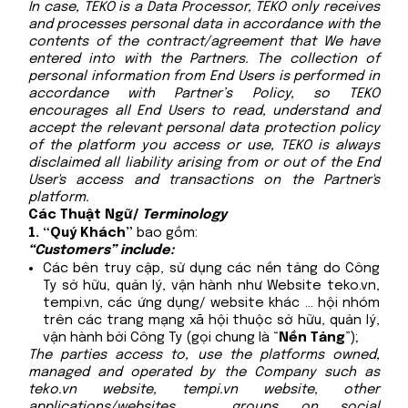
In case, TEKO is a Data Processor, TEKO only receives
and processes personal data in accordance with the
contents of the contract/agreement that We have
entered into with the Partners. The collection of
personal information from End Users is performed in
accordance with Partner’s Policy, so TEKO
encourages all End Users to read, understand and
accept the relevant personal data protection policy
of the platform you access or use, TEKO is always
disclaimed all liability arising from or out of the End
User's access and transactions on the Partner's
platform.
Các Thuật Ngữ/
Terminology
“Quý Khách”
bao gồm:
“Customers” include:
Các bên truy cập, sử dụng các nền tảng do Công
Ty sở hữu, quản lý, vận hành như Website
teko.vn
,
tempi.vn
, các ứng dụng/ website khác … hội nhóm
trên các trang mạng xã hội thuộc sở hữu, quản lý,
vận hành bởi Công Ty (gọi chung là “
Nền Tảng
”);
The parties access to, use the platforms owned,
managed and operated by the Company such as
teko.vn
website,
tempi.vn
website, other
applications/websites, … groups on social