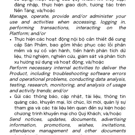
đăng nhập, thực hiện giao dịch, tương tác trên
Nền Tảng; và/hoặc
Manage, operate, provide and/or administer your
use and activities when accessing, logging in,
performing transactions, interacting on the
Platform; and/or
Thực hiện các hoạt động nội bộ cần thiết để cung
cấp Sản Phẩm, bao gồm khắc phục các lỗi phần
mềm và sự cố vận hành, tiến hành phân tích dữ
liệu, thử nghiệm, nghiên cứu, giám sát và phân tích
xu hướng sử dụng và hoạt động; và/hoặc
Perform necessary internal activities to deliver the
Product, including troubleshooting software errors
and operational problems, conducting data analysis,
testing, research, monitoring, and analysis of usage
and activity trends; and/or
Gửi các thông báo, cập nhật, tài liệu, thông tin
quảng cáo, khuyến mại, lời chúc, lời mời, quản lý sự
tham gia và các tài liệu liên quan đến sự kiện hoặc
chương trình khuyến mại cho Quý Khách; và/hoặc
Send notices, updates, documents, advertising
information, promotions, wishes, invitations,
attendance management and other documents