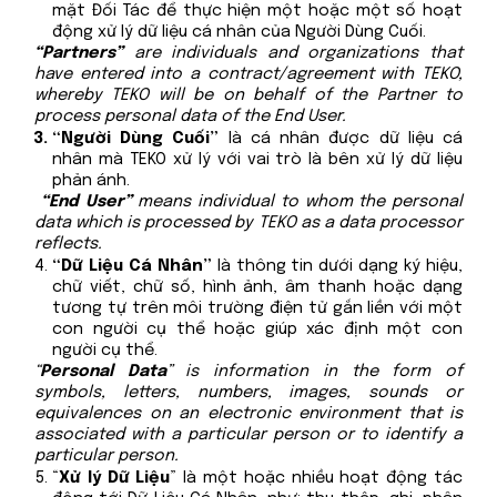
mặt Đối Tác để thực hiện một hoặc một số hoạt
động xử lý dữ liệu cá nhân của Người Dùng Cuối.
“Partners”
are individuals and organizations that
have entered into a contract/agreement with TEKO,
whereby TEKO will be on behalf of the Partner to
process personal data of the End User.
“Người Dùng Cuối”
là
cá nhân được dữ liệu cá
nhân mà TEKO xử lý với vai trò là bên xử lý dữ liệu
phản ánh.
“End User”
means individual to whom the personal
data which is processed by TEKO as a data processor
reflects.
“Dữ Liệu Cá Nhân”
là thông tin dưới dạng ký hiệu,
chữ viết, chữ số, hình ảnh, âm thanh hoặc dạng
tương tự trên môi trường điện tử gắn liền với một
con người cụ thể hoặc giúp xác định một con
người cụ thể.
“
Personal Data
” is information in the form of
symbols, letters, numbers, images, sounds or
equivalences on an electronic environment that is
associated with a particular person or to identify a
particular person.
“
Xử lý Dữ Liệu
” là một hoặc nhiều hoạt động tác