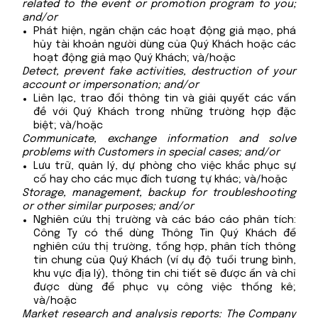
related to the event or promotion program to you;
and/or
Phát hiện, ngăn chặn các hoạt động giả mạo, phá
hủy tài khoản người dùng của Quý Khách hoặc các
hoạt động giả mạo Quý Khách; và/hoặc
Detect, prevent fake activities, destruction of your
account or impersonation; and/or
Liên lạc, trao đổi thông tin và giải quyết các vấn
đề với Quý Khách trong những trường hợp đặc
biệt; và/hoặc
Communicate, exchange information and solve
problems with Customers in special cases; and/or
Lưu trữ, quản lý, dự phòng cho việc khắc phục sự
cố hay cho các mục đích tương tự khác; và/hoặc
Storage, management, backup for troubleshooting
or other similar purposes; and/or
Nghiên cứu thị trường và các báo cáo phân tích:
Công Ty có thể dùng Thông Tin Quý Khách để
nghiên cứu thị trường, tổng hợp, phân tích thông
tin chung của Quý Khách (ví dụ độ tuổi trung bình,
khu vực địa lý), thông tin chi tiết sẽ được ẩn và chỉ
được dùng để phục vụ công việc thống kê;
và/hoặc
Market research and analysis reports: The Company