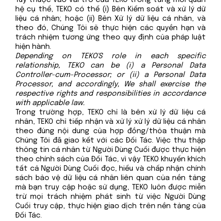
hệ cụ thể, TEKO có thể (i) Bên Kiểm soát và xử lý dữ
liệu cá nhân; hoặc (ii) Bên Xử lý dữ liệu cá nhân, và
theo đó, Chúng Tôi sẽ thực hiện các quyền hạn và
trách nhiệm tương ứng theo quy định của pháp luật
hiện hành.
Depending on TEKO'S role in each specific
relationship, TEKO can be (i) a Personal Data
Controller-cum-Processor; or (ii) a Personal Data
Processor, and accordingly, We shall exercise the
respective rights and responsibilities in accordance
with applicable law.
Trong trường hợp, TEKO chỉ là bên xử lý dữ liệu cá
nhân, TEKO chỉ tiếp nhận và xử lý xử lý dữ liệu cá nhân
theo đúng nội dung của hợp đồng/thỏa thuận mà
Chúng Tôi đã giao kết với các Đối Tác. Việc thu thập
thông tin cá nhân từ Người Dùng Cuối được thực hiện
theo chính sách của Đối Tác, vì vậy TEKO khuyến khích
tất cả Người Dùng Cuối đọc, hiểu và chấp nhận chính
sách bảo vệ dữ liệu cá nhân liên quan của nền tảng
mà bạn truy cập hoặc sử dụng, TEKO luôn được miễn
trừ mọi trách nhiệm phát sinh từ việc Người Dùng
Cuối truy cập, thực hiện giao dịch trên nền tảng của
Đối Tác.