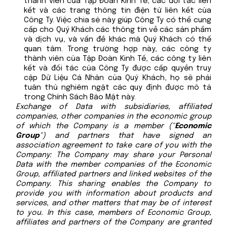
thành viên của Tập Đoàn Kinh Tế, các đối tác liên
kết và các trang thông tin điện tử liên kết của
Công Ty. Việc chia sẻ này giúp Công Ty có thể cung
cấp cho Quý Khách các thông tin về các sản phẩm
và dịch vụ, và vấn đề khác mà Quý Khách có thể
quan tâm. Trong trường hợp này, các công ty
thành viên của Tập Đoàn Kinh Tế, các công ty liên
kết và đối tác của Công Ty được cấp quyền truy
cập Dữ Liệu Cá Nhân của Quý Khách, họ sẽ phải
tuân thủ nghiêm ngặt các quy định được mô tả
trong Chính Sách Bảo Mật này.
Exchange of Data with subsidiaries, affiliated
companies, other companies in the economic group
of which the Company is a member ("
Economic
Group
") and partners that have signed an
association agreement to take care of you with the
Company: The Company may share your Personal
Data with the member companies of the Economic
Group, affiliated partners and linked websites of the
Company. This sharing enables the Company to
provide you with information about products and
services, and other matters that may be of interest
to you. In this case, members of Economic Group,
affiliates and partners of the Company are granted