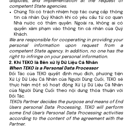
disputes, and implementation at the request of
competent State agencies.
Chúng Tôi có trách nhiệm hợp tác cung cấp thông
tin cá nhân Quý Khách khi có yêu cầu từ cơ quan
Nhà nước có thẩm quyền. Ngoài ra, không ai có
quyền xâm phạm vào thông tin cá nhân của Quý
Khách.
We are responsible for cooperating in providing your
personal information upon request from a
competent State agency. In addition, no one has the
right to infringe on your personal information.
Khi TEKO là Bên xử lý Dữ Liệu Cá Nhân
When TEKO is a Personal Data Processor
Đối Tác của TEKO quyết định mục đích, phương tiện
Xử Lý Dữ Liệu Cá Nhân của Người Dùng Cuối, TEKO sẽ
thực hiện một số hoạt động Xử Lý Dữ Liệu Cá Nhân
của Người Dùng Cuối theo nội dung thỏa thuận với
Đối Tác.
TEKO's Partner decides the purpose and means of End
Users personal Data Processing, TEKO will perform
some End User's Personal Data Processing activities
according to the content of the agreement with the
Partner.