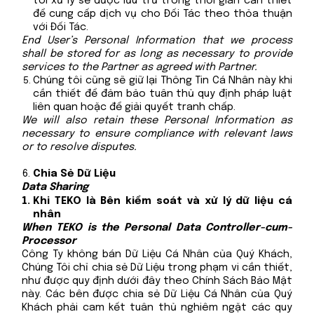
tôi xử lý sẽ được lưu trữ trong thời gian cần thiết
để cung cấp dịch vụ cho Đối Tác theo thỏa thuận
với Đối Tác.
End User’s Personal Information that we process
shall be stored for as long as necessary to provide
services to the Partner as agreed with Partner.
Chúng tôi cũng sẽ giữ lại Thông Tin Cá Nhân này khi
cần thiết để đảm bảo tuân thủ quy định pháp luật
liên quan hoặc để giải quyết tranh chấp.
We will also retain these Personal Information as
necessary to ensure compliance with relevant laws
or to resolve disputes.
Chia Sẻ Dữ Liệu
Data Sharing
Khi TEKO là Bên kiểm soát và xử lý dữ liệu cá
nhân
When TEKO is the Personal Data Controller-cum-
Processor
Công Ty không bán Dữ Liệu Cá Nhân của Quý Khách,
Chúng Tôi chỉ chia sẻ Dữ Liệu trong phạm vi cần thiết,
như được quy định dưới đây theo Chính Sách Bảo Mật
này. Các bên được chia sẻ Dữ Liệu Cá Nhân của Quý
Khách phải cam kết tuân thủ nghiêm ngặt các quy