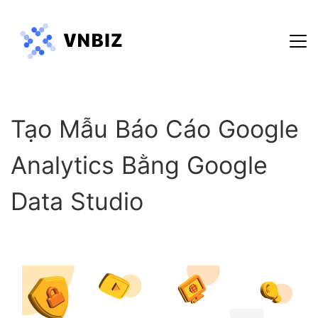
Hướng dẫn sử dụng
Tạo Mẫu Báo Cáo Google
Blog
Chính sách bảo mật
Analytics Bằng Google
Điều khoản dịch vụ
Data Studio