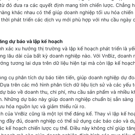
 từ đó đưa ra các quyết định mang tính chiến lược. Chẳng h
 hàng khác nhau có thể giúp doanh nghiệp tối ưu hóa chiến 
thời phát triển các dịch vụ mới phù hợp với nhu cầu ngày
ăng dự báo và lập kế hoạch
h xác xu hướng thị trường và lập kế hoạch phát triển là yế
g lâu dài của bất kỳ doanh nghiệp nào. Với VnBiz, doanh 
ớng tương lai dựa trên dữ liệu hiện tại mà còn lập kế hoạch
ng cụ phân tích dự báo tiên tiến, giúp doanh nghiệp dự đo
 Dựa trên các mô hình phân tích dữ liệu lịch sử và các yếu 
dự báo về doanh thu, chi phí, nhu cầu sản phẩm và nhiều k
h. Những dự báo này giúp doanh nghiệp chuẩn bị sẵn sàng 
ưu hóa nguồn lực và giảm thiểu rủi ro.
h của VnBiz cũng là một lợi thế đáng kể. Thay vì lập kế ho
ng đầy đủ, doanh nghiệp có thể sử dụng các báo cáo và dự 
c kế hoạch chiến lược cụ thể. Điều này không chỉ giúp tăn