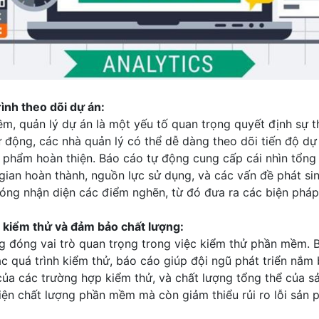
rình theo dõi dự án:
, quản lý dự án là một yếu tố quan trọng quyết định sự t
 động, các nhà quản lý có thể dễ dàng theo dõi tiến độ dự 
 phẩm hoàn thiện. Báo cáo tự động cung cấp cái nhìn tổng 
gian hoàn thành, nguồn lực sử dụng, và các vấn đề phát sin
óng nhận diện các điểm nghẽn, từ đó đưa ra các biện pháp 
nh kiểm thử và đảm bảo chất lượng:
g đóng vai trò quan trọng trong việc kiểm thử phần mềm. 
ác quá trình kiểm thử, báo cáo giúp đội ngũ phát triển nắm 
g của các trường hợp kiểm thử, và chất lượng tổng thể của 
hiện chất lượng phần mềm mà còn giảm thiểu rủi ro lỗi sản p