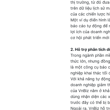
thị trường, từ đó đư
trên dữ liệu lịch sử 
của các chiến lược hi
Một ví dụ điển hình 
báo cáo tự động để n
lợi ích của doanh ng
cơ hội phát triển mớ
2. Hỗ trợ phân tích d
Trong ngành phần mềm
thức lớn, nhưng đồng 
là một công cụ báo c
nghiệp khai thác tối đ
Với khả năng tự động
doanh nghiệp giảm thi
của VnBiz nằm ở khả 
dùng nhận diện các x
trước đây có thể bị b
Ngoài ra, VnBiz hỗ tr