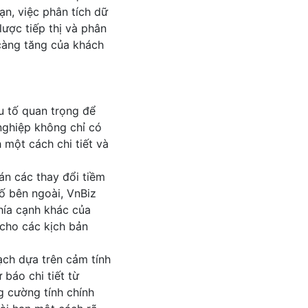
ạn, việc phân tích dữ
lược tiếp thị và phân
 càng tăng của khách
u tố quan trọng để
nghiệp không chỉ có
 một cách chi tiết và
án các thay đổi tiềm
tố bên ngoài, VnBiz
hía cạnh khác của
cho các kịch bản
ạch dựa trên cảm tính
báo chi tiết từ
g cường tính chính