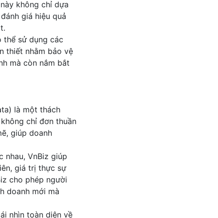
h này không chỉ dựa
p đánh giá hiệu quả
t.
ó thể sử dụng các
ần thiết nhằm bảo vệ
định mà còn nắm bắt
ta) là một thách
z không chỉ đơn thuần
mẽ, giúp doanh
c nhau, VnBiz giúp
ên, giá trị thực sự
Biz cho phép người
inh doanh mới mà
ái nhìn toàn diện về