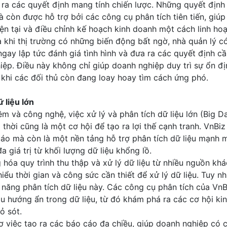
a ra các quyết định mang tính chiến lược. Những quyết địn
mà còn được hỗ trợ bởi các công cụ phân tích tiên tiến, giú
ện tại và điều chỉnh kế hoạch kinh doanh một cách linh hoạ
là khi thị trường có những biến động bất ngờ, nhà quản lý c
gay lập tức đánh giá tình hình và đưa ra các quyết định c
hiệp. Điều này không chỉ giúp doanh nghiệp duy trì sự ổn 
i khi các đối thủ còn đang loay hoay tìm cách ứng phó.
ữ liệu lớn
 và công nghệ, việc xử lý và phân tích dữ liệu lớn (Big Da
thời cũng là một cơ hội để tạo ra lợi thế cạnh tranh. VnBi
áo mà còn là một nền tảng hỗ trợ phân tích dữ liệu mạnh 
a giá trị từ khối lượng dữ liệu khổng lồ.
 hóa quy trình thu thập và xử lý dữ liệu từ nhiều nguồn khá
ểu thời gian và công sức cần thiết để xử lý dữ liệu. Tuy nhi
năng phân tích dữ liệu này. Các công cụ phân tích của Vn
u hướng ẩn trong dữ liệu, từ đó khám phá ra các cơ hội k
ỏ sót.
ợ việc tạo ra các báo cáo đa chiều, giúp doanh nghiệp có c