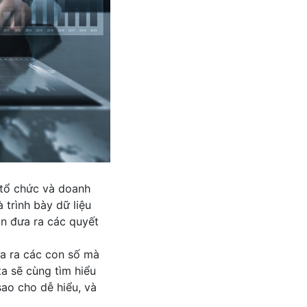
i tổ chức và doanh
 trình bày dữ liệu
òn đưa ra các quyết
đưa ra các con số mà
ta sẽ cùng tìm hiểu
sao cho dễ hiểu, và