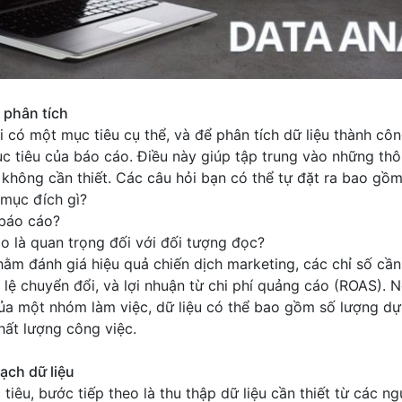
 phân tích
 có một mục tiêu cụ thể, và để phân tích dữ liệu thành côn
ục tiêu của báo cáo. Điều này giúp tập trung vào những thô
không cần thiết. Các câu hỏi bạn có thể tự đặt ra bao gồm
mục đích gì?
 báo cáo?
o là quan trọng đối với đối tượng đọc?
hằm đánh giá hiệu quả chiến dịch marketing, các chỉ số cần
ỷ lệ chuyển đổi, và lợi nhuận từ chi phí quảng cáo (ROAS).
ủa một nhóm làm việc, dữ liệu có thể bao gồm số lượng dự 
hất lượng công việc.
ạch dữ liệu
tiêu, bước tiếp theo là thu thập dữ liệu cần thiết từ các 