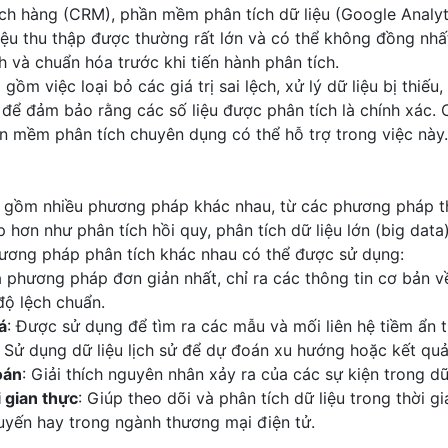
ch hàng (CRM), phần mềm phân tích dữ liệu (Google Analyti
liệu thu thập được thường rất lớn và có thể không đồng nhấ
 và chuẩn hóa trước khi tiến hành phân tích.
gồm việc loại bỏ các giá trị sai lệch, xử lý dữ liệu bị thiếu
để đảm bảo rằng các số liệu được phân tích là chính xác. 
 mềm phân tích chuyên dụng có thể hỗ trợ trong việc này.
ao gồm nhiều phương pháp khác nhau, từ các phương pháp 
 hơn như phân tích hồi quy, phân tích dữ liệu lớn (big data
hương pháp phân tích khác nhau có thể được sử dụng:
à phương pháp đơn giản nhất, chỉ ra các thông tin cơ bản v
 độ lệch chuẩn.
á
: Được sử dụng để tìm ra các mẫu và mối liên hệ tiềm ẩn t
: Sử dụng dữ liệu lịch sử để dự đoán xu hướng hoặc kết quả
oán
: Giải thích nguyên nhân xảy ra của các sự kiện trong dữ 
i gian thực
: Giúp theo dõi và phân tích dữ liệu trong thời g
uyến hay trong ngành thương mại điện tử.