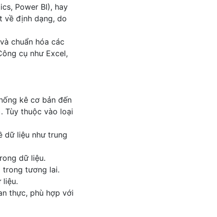
cs, Power BI), hay
t về định dạng, do
, và chuẩn hóa các
Công cụ như Excel,
thống kê cơ bản đến
). Tùy thuộc vào loại
ề dữ liệu như trung
rong dữ liệu.
 trong tương lai.
liệu.
ian thực, phù hợp với