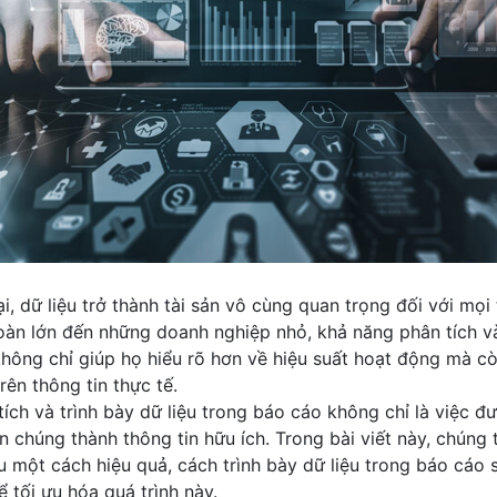
ại, dữ liệu trở thành tài sản vô cùng quan trọng đối với mọ
oàn lớn đến những doanh nghiệp nhỏ, khả năng phân tích và
hông chỉ giúp họ hiểu rõ hơn về hiệu suất hoạt động mà c
rên thông tin thực tế.
tích và trình bày dữ liệu trong báo cáo không chỉ là việc 
n chúng thành thông tin hữu ích. Trong bài viết này, chúng 
u một cách hiệu quả, cách trình bày dữ liệu trong báo cáo 
 tối ưu hóa quá trình này.