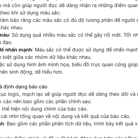
 mà còn giúp người đọc dễ dàng nhận ra những điểm quan
theo khi sử dụng màu sắc:
 Đảm bảo rằng các màu sắc có đủ độ tương phản để người
khác nhau.
 màu
: Sử dụng quá nhiều màu sắc có thể gây rối mắt. Tốt n
ủ đạo.
để nhấn mạnh
: Màu sắc có thể được sử dụng để nhấn mạnh
 biệt giữa các nhóm dữ liệu khác nhau.
ệc sử dụng hình ảnh minh họa, biểu đồ trực quan cũng giúp
nên sinh động, dễ hiểu hơn.
và định dạng báo cáo
ục logic, mạch lạc sẽ giúp người đọc dễ dàng theo dõi và 
o cáo nên bao gồm các phần chính sau:
 thể hiện nội dung chính của báo cáo.
 cái nhìn tổng quan về nội dung và kết quả của báo cáo.
nh
: Bao gồm các phần phân tích dữ liệu, trình bày kết quả và