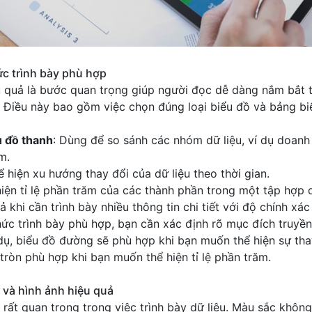
ức trình bày phù hợp
ệu quả là bước quan trọng giúp người đọc dễ dàng nắm bắt
. Điều này bao gồm việc chọn đúng loại biểu đồ và bảng bi
u đồ thanh
: Dùng để so sánh các nhóm dữ liệu, ví dụ doanh
m.
ể hiện xu hướng thay đổi của dữ liệu theo thời gian.
hiện tỉ lệ phần trăm của các thành phần trong một tập hợp d
ả khi cần trình bày nhiều thông tin chi tiết với độ chính xác
ức trình bày phù hợp, bạn cần xác định rõ mục đích truyền 
dụ, biểu đồ đường sẽ phù hợp khi bạn muốn thể hiện sự tha
 tròn phù hợp khi bạn muốn thể hiện tỉ lệ phần trăm.
 và hình ảnh hiệu quả
rất quan trọng trong việc trình bày dữ liệu. Màu sắc không 