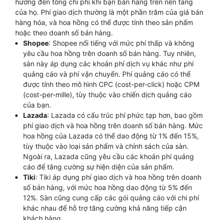
hưởng đến tổng chi phí khi bạn bán hàng trên nền tảng
của họ. Phí giao dịch thường là một phần trăm của giá bán
hàng hóa, và hoa hồng có thể được tính theo sản phẩm
hoặc theo doanh số bán hàng.
Shopee
: Shopee nổi tiếng với mức phí thấp và không
yêu cầu hoa hồng trên doanh số bán hàng. Tuy nhiên,
sàn này áp dụng các khoản phí dịch vụ khác như phí
quảng cáo và phí vận chuyển. Phí quảng cáo có thể
được tính theo mô hình CPC (cost-per-click) hoặc CPM
(cost-per-mille), tùy thuộc vào chiến dịch quảng cáo
của bạn.
Lazada
: Lazada có cấu trúc phí phức tạp hơn, bao gồm
phí giao dịch và hoa hồng trên doanh số bán hàng. Mức
hoa hồng của Lazada có thể dao động từ 1% đến 15%,
tùy thuộc vào loại sản phẩm và chính sách của sàn.
Ngoài ra, Lazada cũng yêu cầu các khoản phí quảng
cáo để tăng cường sự hiện diện của sản phẩm.
Tiki
: Tiki áp dụng phí giao dịch và hoa hồng trên doanh
số bán hàng, với mức hoa hồng dao động từ 5% đến
12%. Sàn cũng cung cấp các gói quảng cáo với chi phí
khác nhau để hỗ trợ tăng cường khả năng tiếp cận
khách hàng.