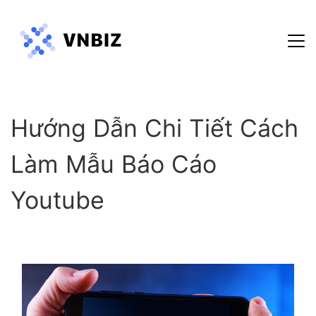
Hướng dẫn sử dụng
Hướng Dẫn Chi Tiết Cách
Blog
Chính sách bảo mật
Làm Mẫu Báo Cáo
Điều khoản dịch vụ
Youtube